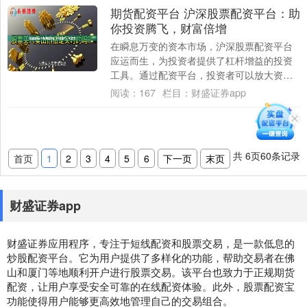
期货配资平台 沪深股票配资平台：助
你投资腾飞，财富倍增
在瞬息万变的资本市场，沪深股票配资平台
应运而生，为投资者提供了杠杆增益的投资
工具。通过配资平台，投资者可以放大资金
规模，提高投资收益率，实现财富倍增。 选
阅读：
167
栏目：
财盛证券app
择港股....
共
6
页
60
条记录
首页
1
2
3
4
5
6
下一页
末页
财盛证券app
财盛证券应用程序，专注于短线配资和股票交易，是一款低息的
炒股配资平台。它为用户提供了多样化的功能，帮助交易者在佛
山和厦门等地顺利开户进行股票交易。该平台也致力于正规期货
配资，让用户享受安全可靠的在线配资体验。此外，股票配资宝
功能使得用户能够更高效地管理自己的交易组合。