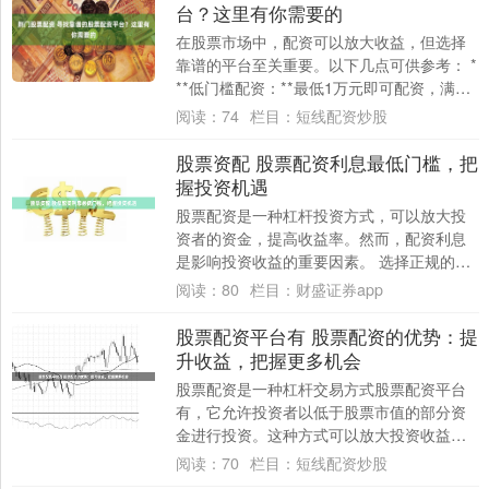
台？这里有你需要的
在股票市场中，配资可以放大收益，但选择
靠谱的平台至关重要。以下几点可供参考： *
**低门槛配资：**最低1万元即可配资，满足
不同投资者的需求。 **1. 合法....
阅读：
74
栏目：
短线配资炒股
股票资配 股票配资利息最低门槛，把
握投资机遇
股票配资是一种杠杆投资方式，可以放大投
资者的资金，提高收益率。然而，配资利息
是影响投资收益的重要因素。 选择正规的配
资公司也很重要。正规的配资公司具有完善
阅读：
80
栏目：
财盛证券app
的风控....
股票配资平台有 股票配资的优势：提
升收益，把握更多机会
股票配资是一种杠杆交易方式股票配资平台
有，它允许投资者以低于股票市值的部分资
金进行投资。这种方式可以放大投资收益，
同时也能带来更大的风险。 蹿必选采用全线
阅读：
70
栏目：
短线配资炒股
上操作....