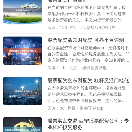
在当前的金融市场环境下正规期货配资，股
票配资作为一种杠杆投资工具，正受到越来
越多投资者的关注。本文为您带来最新的股
票配资行情速览，帮助您快速把握市场脉
阅读：
156
栏目：
低息炒股配资门户
搏，理性参....
股票配资鑫东财配资 可靠平台评测
在股票配资市场中财盛证券app，投资者对平
台的安全性、合规性和服务质量尤为关注。**
鑫东财配资**作为行业内具有一定知名度的配
资平台，其可靠性究竟如何？本文将从....
阅读：
111
栏目：
短线配资炒股
股票配资鑫东财配资 杠杆灵活门槛低
在当今瞬息万变的股市环境中，投资者对资
金的需求日益多样化。无论是捕捉短线机
会，还是布局中长线价值投资，灵活的资金
配置方案都显得尤为重要。作为业内知名的
阅读：
86
栏目：
财盛证券app
配资平台，....
股票实盘交易 西宁股票配资公司：专
业杠杆投资服务