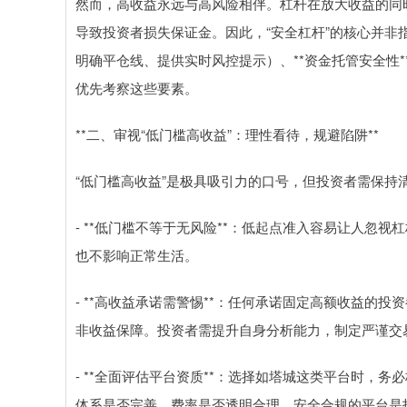
然而，高收益永远与高风险相伴。杠杆在放大收益的同
导致投资者损失保证金。因此，“安全杠杆”的核心并非指
明确平仓线、提供实时风控提示）、**资金托管安全性*
优先考察这些要素。
**二、审视“低门槛高收益”：理性看待，规避陷阱**
“低门槛高收益”是极具吸引力的口号，但投资者需保持
- **低门槛不等于无风险**：低起点准入容易让人忽
也不影响正常生活。
- **高收益承诺需警惕**：任何承诺固定高额收益的
非收益保障。投资者需提升自身分析能力，制定严谨交
- **全面评估平台资质**：选择如塔城这类平台时，
体系是否完善、费率是否透明合理。安全合规的平台是