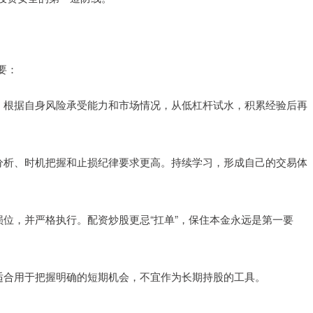
要：
比率。根据自身风险承受能力和市场情况，从低杠杆试水，积累经验后再
市场分析、时机把握和止损纪律要求更高。持续学习，形成自己的交易体
好止损位，并严格执行。配资炒股更忌“扛单”，保住本金永远是第一要
高，适合用于把握明确的短期机会，不宜作为长期持股的工具。