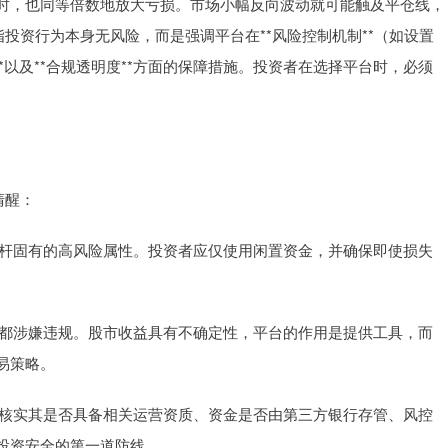
时，也同等倍数地放大亏损。市场小幅反向波动就可能触及平仓线，
投资行为本身无风险，而是强调平台在**风险控制机制**（如设置
*以及**合规透明度**方面的保障措施。投资者在选择平台时，必须
清醒：
视杠杆固有的高风险属性。投资者应仅使用闲置资金，并确保即使损失
投资都涉嫌违规。股市收益具有不确定性，平台的作用是提供工具，而
易策略。
务必核实其是否具备相关运营资质、资金是否由第三方银行存管、风控
投资安全的第一道防线。