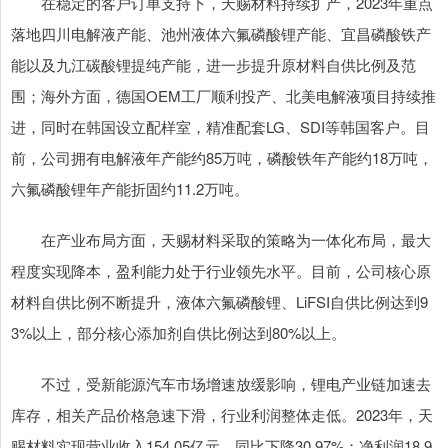
在稳定的客户订单支持下，天赐材料持续扩产，2023年重点
落地四川电解液产能、池州液体六氟磷酸锂产能、宜昌磷酸铁产
能以及九江碳酸锂提纯产能，进一步提升原材料自供比例及范
围；海外方面，德国OEM工厂顺利投产、北美电解液项目持续推
进，同时在韩国设立配样室，精准配套LG、SDI等韩国客户。目
前，公司拥有电解液年产能约85万吨，磷酸铁年产能约18万吨，
六氟磷酸锂年产能折固约11.2万吨。
在产业布局方面，天赐材料采取的策略为一体化布局，最大
程度实现降本，盈利能力处于行业领先水平。目前，公司核心原
材料自供比例不断提升，液体六氟磷酸锂、LiFSI自供比例达到9
3%以上，部分核心添加剂自供比例达到80%以上。
不过，受新能源汽车市场增速放缓影响，锂电产业链加速去
库存，相关产品价格急速下滑，行业利润整体走低。2023年，天
赐材料实现营业收入154.05亿元，同比下降30.97%；净利润18.9