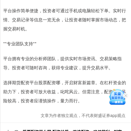
平台操作简单便捷，投资者可通过手机或电脑轻松下单。实时行
情、交易记录等信息一览无余，让投资者随时掌握市场动态，把
握交易时机。
**专业团队支持**
平台拥有专业的分析师团队，提供实时市场资讯、交易策略指
导。投资者可随时咨询，获得专业建议，提升交易水平。
选择期货配资平台股票配资哪，开启财富新篇章。在杠杆资金的
助力下，投资者可放大收益，叱咤风云。但需注意，配资交易风
险较高，投资者应谨慎操作，量力而行。
文章为作者独立观点，不代表财盛证券app观点