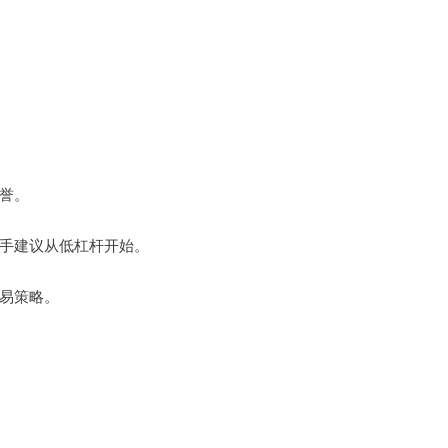
信誉。
。新手建议从低杠杆开始。
交易策略。